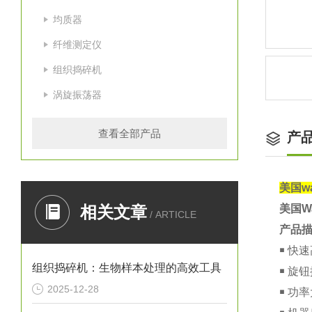
均质器
纤维测定仪
组织捣碎机
涡旋振荡器
查看全部产品
产
美国w
相关文章
美国Wa
/ ARTICLE
产品
￭ 快
组织捣碎机：生物样本处理的高效工具
￭ 旋
2025-12-28
￭ 功