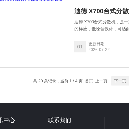
迪德 X700台式
迪德 X700台式分散机，是一款经
的样液，低噪音设计，可适
化、悬浮和混合等操作。其
实验室的理想选择。迪德 X
更新日期
01
2026-07-22
共 20 条记录，当前 1 / 4 页 首页 上一页
下一页
讯中心
联系我们