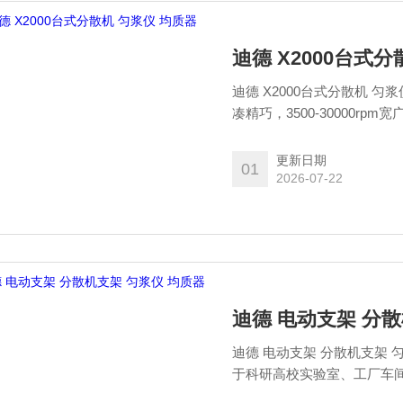
迪德 X2000台式
迪德 X2000台式分散机 匀
凑精巧，3500-30000rp
热保护系统，能高效、安全
的高重复性，是实验室分析
更新日期
01
2026-07-22
迪德 电动支架 分散
迪德 电动支架 分散机支架 匀浆仪 均质器，迪德（DISRAD）新型EasLift™电动支架，适用
于科研高校实验室、工厂车
全快捷，有效提高了样品处