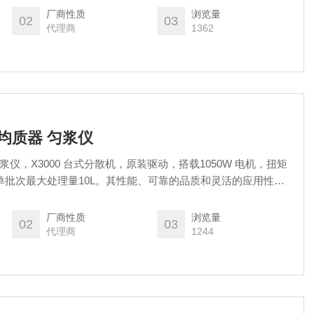
自动定位升降高度、上下搅拌混合功能，以达到快速分散、均匀
厂商性质
浏览量
02
03
配市面上大多数品牌。
代理商
1362
 均质器 匀浆仪
 匀浆仪，X3000 台式分散机，原装驱动，搭载1050W 电机，扭矩
rpm，单批次最大处理量10L。其性能、可靠的品质和灵活的应用性，
进行样品制备和工艺探索的理想工具。它不仅能提升研发效率，
重复性提供坚实保障。
厂商性质
浏览量
02
03
代理商
1244