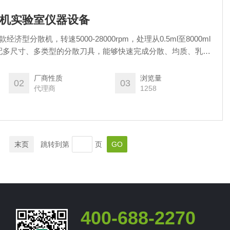
分散机实验室仪器设备
济型分散机，转速5000-28000rpm，处理从0.5ml至8000ml
配多尺寸、多类型的分散刀具，能够快速完成分散、均质、乳
出色的性价比和灵活的配置，使其成为化学、生物、制药等分析
700台式分散机实验室仪器设备
厂商性质
浏览量
02
03
代理商
1258
末页
跳转到第
页
400-688-2270