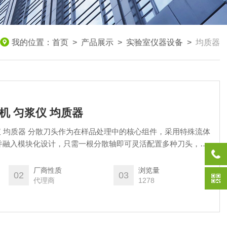
我的位置：
首页
>
产品展示
>
实验室仪器设备
>
均质器
机 匀浆仪 均质器
浆仪 均质器 分散刀头作为在样品处理中的核心组件，采用特殊流体
并融入模块化设计，只需一根分散轴即可灵活配置多种刀头，节
多样化需求，可选择不同类型的刀头，包括标准型、锯齿型、纤
型等，多种直径刀头，可处理从0.5ml至25L的样液，无论是生
厂商性质
浏览量
02
03
）。
代理商
1278