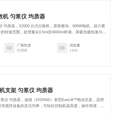
分散机 匀浆仪 均质器
浆仪 均质器，X2000 台式分散机，原装驱动，600W电机，设计紧
m宽广的转速范围，处理量从0.5ml至4500ml样液。搭载负载恒速与过
、可靠地完成分散、均质、乳化、混合等操作，并确保实验结果
、质量控制和样品制备领域中的经典设备。
厂商性质
浏览量
02
03
代理商
1405
机支架 匀浆仪 均质器
间等搅拌设备的灵活升降，可轻松控制机器高度，操作简便、安
理效率与准确性，自动化程度高，避免了操作者手动升降搅拌设