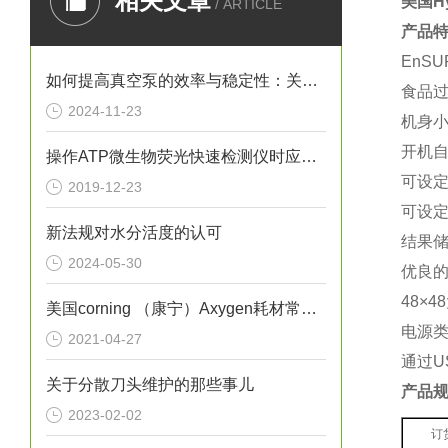
相关文章
美国Hy
/ ARTICLE
产品
EnS
如何提高真空泵的效率与稳定性：关键技术分析
食品
2024-11-23
机身小
开机自
操作ATP微生物荧光快速检测仪时应该注意的几个要点
可设定
2019-12-23
可设定
新法规对水分活度的认可
结果储
2024-05-30
优良
48×
美国corning （康宁）Axygen耗材常见问题
电源类
2021-04-27
通过U
关于分散刀头维护的那些事儿
产品
2023-02-02
订