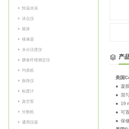
恒温水浴
冰点仪
摇床
移液器
水分活度仪
产
膳食纤维测定仪
均质机
美国C
振筛仪
● 凝
粘度计
● 混
真空泵
● 1
分散机
● 可
通用仪器