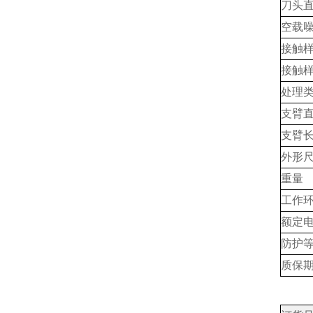
刀头
空载
接触
接触样
处理
支臂
支臂
外形尺
重量
工作
额定
防护
质保