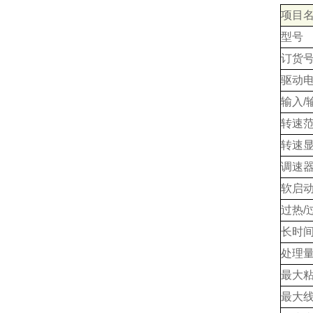
项目
型号
订货
驱动
输入/
转速
转速
调速器
软启
过热/
长时
处理量
最大
最大