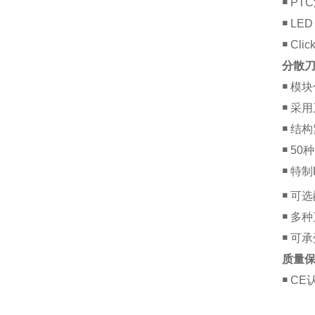
￭
PT
￭
LE
￭
Cl
分散
￭
模块
￭
采用
￭
结构
￭
50
￭
特制P
￭
可选配
￭
多种
￭
可承
质量
￭
CE