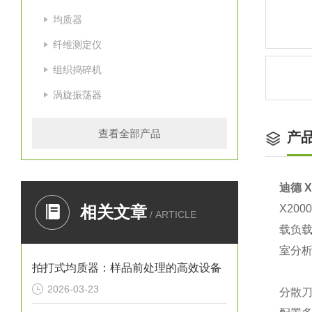
均质器
纤维测定仪
组织捣碎机
涡旋振荡器
查看全部产品
产
迪德 
相关文章
X20
/ ARTICLE
载负
室分
拍打式均质器：样品前处理的高效设备
2026-03-23
分散