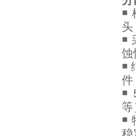
分
￭
头
￭
蚀
￭
件
￭
等
￭
稳