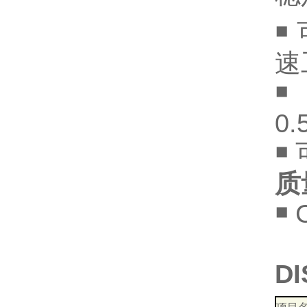
￭
速
0.
￭
质
￭
D