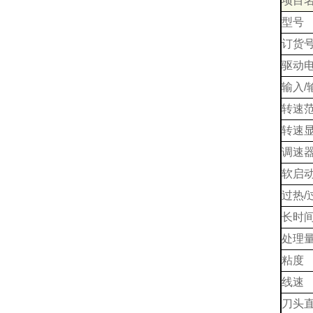
项目
型号
订货
驱动
输入/
转速
转速
调速器
软启
过热/
长时
处理量
粘度
线速
刀头