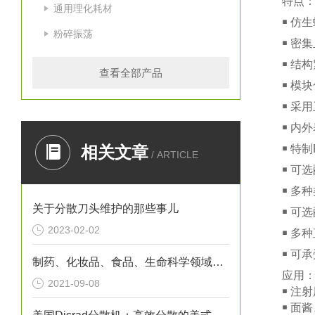
特点
通用理化耗材
￭ 仿
粉碎振荡
￭ 密
￭ 结
查看全部产品
￭ 模
￭ 采
￭ 内
相关文章
￭ 特
/ ARTICLE
￭ 可
￭ 多
关于分散刀头维护的那些事儿
￭ 可
2023-02-02
￭ 多种
￭ 可
制药、化妆品、食品、生命科学领域样品处理专家—瑞士kinematica
应用
2021-09-08
￭ 注
￭ 面