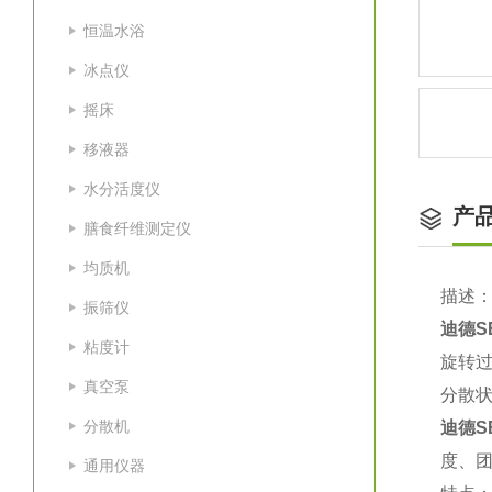
恒温水浴
冰点仪
摇床
移液器
水分活度仪
产
膳食纤维测定仪
均质机
描述
振筛仪
迪德S
粘度计
旋转
真空泵
分散
分散机
迪德S
度、
通用仪器