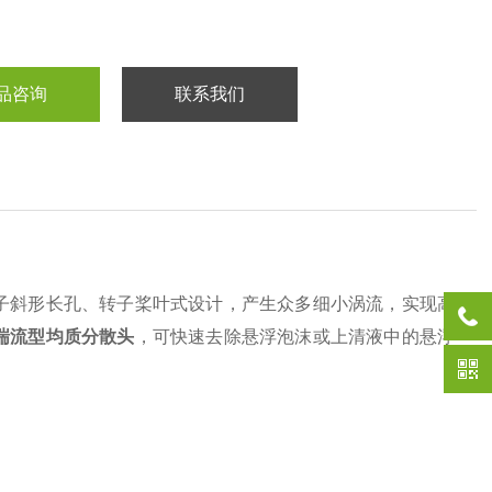
品咨询
联系我们
子斜形长孔、转子桨叶式设计，产生众多细小涡流，实现高
系列 湍流型均质分散头
，可快速去除悬浮泡沫或上清液中的悬浮