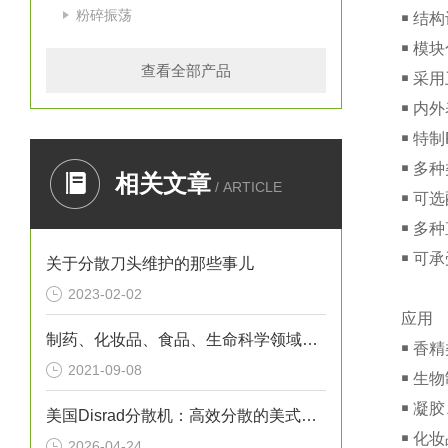
粉碎振荡
￭ 结
￭ 模
查看全部产品
￭ 采
￭ 内
￭ 特
￭ 多
相关文章
/ ARTICLE
￭ 可
￭ 多种
￭ 可
关于分散刀头维护的那些事儿
2023-02-02
应用
制药、化妆品、食品、生命科学领域样品处理专家—瑞士kinematica
￭ 香
2021-09-08
￭ 生
￭ 凝
美国Disrad分散机：高效分散的美式创新力量
￭ 化
2026-04-24