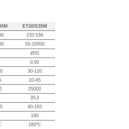
30M
ET20/S35M
36
233 536
00
50-10000
Ø35
0.50
00
30-120
5
10-45
0
25000
35.3
5
40-
165
190
℃
180℃