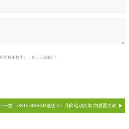
写阿拉伯数字），如：三加四=7
下一篇：
eST3DISRAD迪德 esT升降电动支架 均质器支架