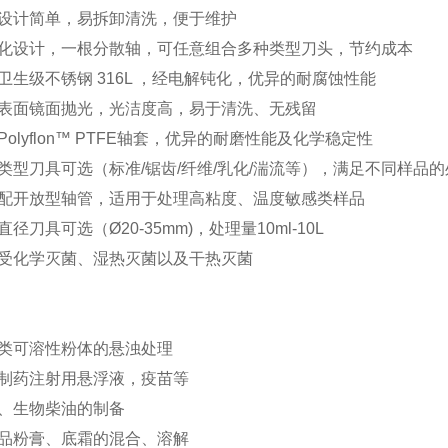
构设计简单，易拆卸清洗，便于维护
块化设计，一根分散轴，可任意组合多种类型刀头，节约成本
用卫生级不锈钢 316L ，经电解钝化，优异的耐腐蚀性能
外表面镜面抛光，光洁度高，易于清洗、无残留
制Polyflon™ PTFE轴套，优异的耐磨性能及化学稳定性
种类型刀具可选（标准/锯齿/纤维/乳化/湍流等），满足不同样品
选配开放型轴管，适用于处理高粘度、温度敏感类样品
直径刀具可选（Ø20-35mm)，处理量10ml-10L
承受化学灭菌、湿热灭菌以及干热灭菌
精类可溶性粉体的悬浊处理
物制药注射用悬浮液，疫苗等
胶、生物柴油的制备
妆品粉膏、底霜的混合、溶解