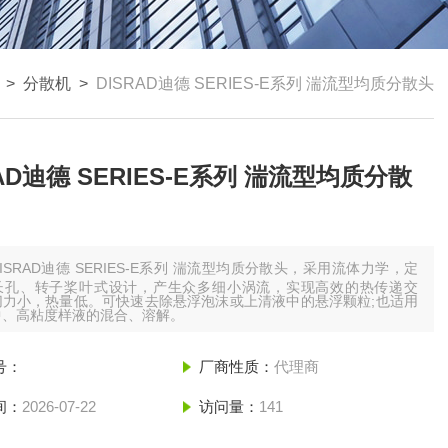
>
分散机
>
DISRAD迪德 SERIES-E系列 湍流型均质分散头
RAD迪德 SERIES-E系列 湍流型均质分散
DISRAD迪德 SERIES-E系列 湍流型均质分散头，采用流体力学，定
长孔、转子桨叶式设计，产生众多细小涡流，实现高效的热传递交
切力小，热量低。可快速去除悬浮泡沫或上清液中的悬浮颗粒;也适用
中、高粘度样液的混合、溶解。
号：
厂商性质：
代理商
间：
2026-07-22
访问量：
141