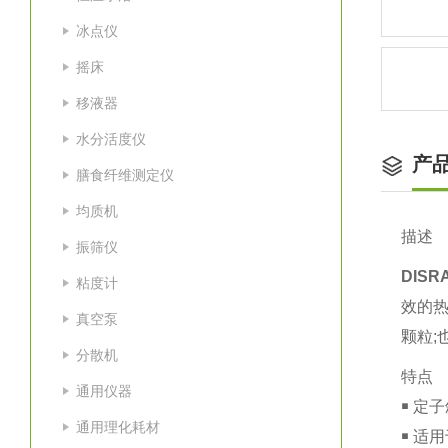
冰点仪
摇床
移液器
水分活度仪
产
膳食纤维测定仪
均质机
描述
振筛仪
DIS
粘度计
效的
真空泵
颗粒;
分散机
特点
通用仪器
￭ 定
通用理化耗材
￭ 适