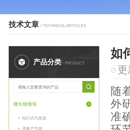
技术文章
/ TECHNICAL ARTICLES
如
产品分类
/ PRODUCT
更
随
外
微生物领域
准
拍打式均质器
环
厌氧产气袋