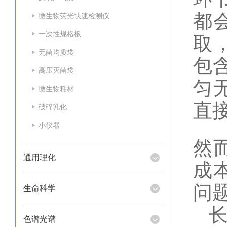
都
微生物荧光快速检测仪
一次性规格板
取
无菌均质袋
包
高压灭菌袋
匀
微生物耗材
直
破碎乳化
小仪器
然
通用理化
成
问
生命科学
色谱光谱