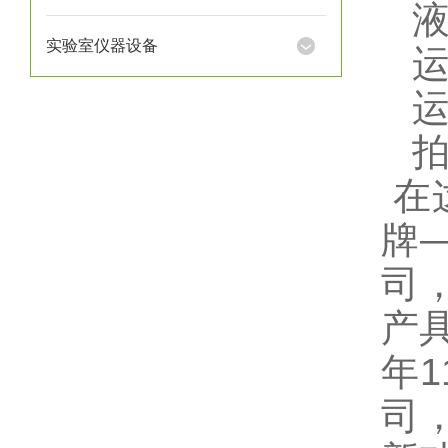
实验室仪器设备
在
牌—
司
产具
年1
司，