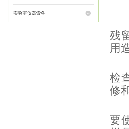
实
实验室仪器设备
1
残
用
2
检
修
3
要