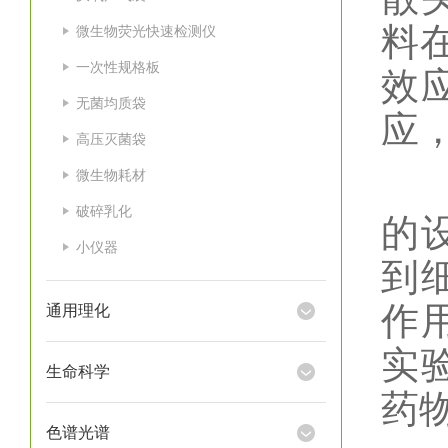
料
微生物荧光快速检测仪
一次性规格板
效
无菌均质袋
应
高压灭菌袋
微生物耗材
实
破碎乳化
的
小仪器
到
作
通用理化
实
生命科学
药
色谱光谱