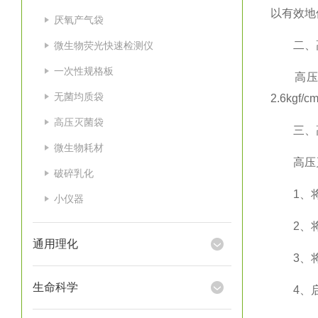
以有效地
厌氧产气袋
二、高
微生物荧光快速检测仪
一次性规格板
高压灭
无菌均质袋
2.6k
高压灭菌袋
三、高
微生物耗材
高压灭
破碎乳化
1、将要
小仪器
2、将口
通用理化
3、将灭
生命科学
4、启动