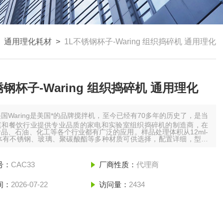
>
通用理化耗材
>
1L不锈钢杯子-Waring 组织捣碎机 通用理化
锈钢杯子-Waring 组织捣碎机 通用理化
美国Waring是美国*的品牌搅拌机，至今已经有70多年的历史了，是当
庭和餐饮行业提供专业品质的家电和实验室组织捣碎机的制造商，在
品、石油、化工等各个行业都有广泛的应用。样品处理体积从12ml-
杯体有不锈钢、玻璃、聚碳酸酯等多种材质可供选择，配置详细，型号
作精美，产品质量有保证，速度高达20000RPM.1L不锈钢杯子-
g 组织捣碎机 通用理化
号：
CAC33
厂商性质：
代理商
间：
2026-07-22
访问量：
2434