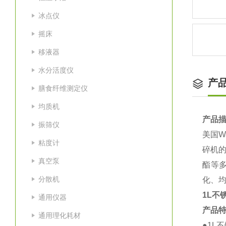
冰点仪
摇床
移液器
水分活度仪
产
膳食纤维测定仪
均质机
产品
振筛仪
美国W
粘度计
碎机的
真空泵
酯等
分散机
化、
1L不
通用仪器
产品
通用理化耗材
●1L