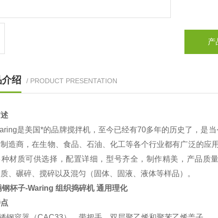
产
品介绍
/ PRODUCT PRESENTATION
描述
aring是美国*的品牌搅拌机，至今已经有70多年的历史了，
制造商，在生物、食品、石油、化工等各个行业都有广泛的应用。
多种材质可供选择，配置详细，型号齐全，制作精美，产品质量有
均质、碾碎、搅碎以及混匀（固体、固液、液体等样品）。
锈钢杯子-Waring 组织捣碎机 通用理化
特点
不锈钢容器（CAC33），带把手，双层聚乙烯和聚苯乙烯盖子