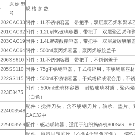
原始型
号
规 格 参 数
号
8202
CAC33
附件：1L不锈钢容器，带把手，双层聚乙烯和聚苯
8201
CAC32
附件：1.2L耐热玻璃容器，带把手，双层聚乙烯和
8203
CAC19
附件：1.4L聚碳酸酯容器，带把手，双层聚碳酸酯盖
8204
CAC64
附件：500ml聚丙烯容器，聚丙烯螺旋盖子
8206
SS610
附件：1L不锈钢容器，带把手，不锈钢盖子
8205
SS110
附件：75g不锈钢容器，干式粉碎用，不锈钢底座
8222
SS115
附件：500ml不锈钢容器，干式粉碎或混合用，不
附件：500ml玻璃杯容器，耐热玻璃材质，聚丙
8223
E8475
（白色）
配件：搅拌刀头，含不锈钢刀片，轴承、垫片、紧
8224
003548
CAC32中
8225
003559
配件：驱动联轴器，适用于组织捣碎机800S/G、8011S
配件：容器固定底座（不含4个黑色护角），铸铁材