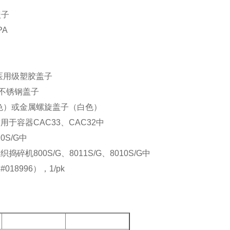
盖子
PA
式医用级塑胶盖子
，不锈钢盖子
黑色）或金属螺旋盖子（白色）
于容器CAC33、CAC32中
0S/G中
800S/G、8011S/G、8010S/G中
8996），1/pk