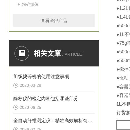
粉碎振荡
●1.
●1.
查看全部产品
●50
●1L
●75
相关文章
●50
/ ARTICLE
●50
●搅拌
组织捣碎机的使用注意事项
●驱动
2020-03-28
●容器
●容器
酶标仪的检定内容包括哪些部分
1L不
2020-06-25
订货
全自动纤维测定仪：精准高效解析饲料与食品中纤维含量的智能工具
2026-02-25