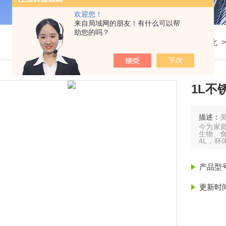
欢迎您！
来自局域网的朋友！有什么可以帮
助您的吗？
我的位置：
首页
>
产品展示
>
通用理化
1L不
描述：
今为家
生物、食
4L，
齐全，制
Warin
产品型
更新时