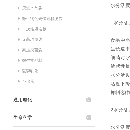
水分活
厌氧产气袋
微生物荧光快速检测仪
1水分活
一次性规格板
无菌均质袋
食品中
生长速
高压灭菌袋
细菌对
微生物耗材
敏感性最
破碎乳化
水分活
小仪器
活度下
抑制这种
通用理化
2水分活
生命科学
水分活