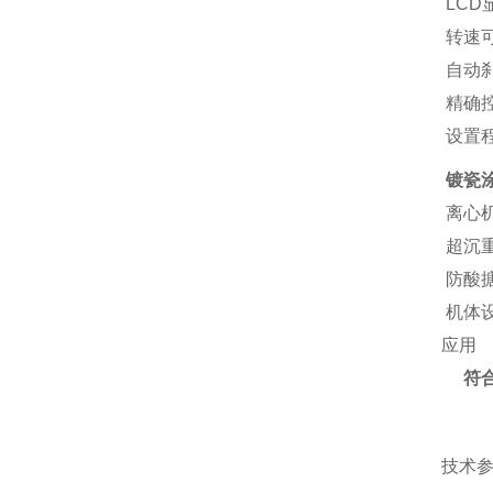
LCD
转速
自动
精确控
设置
镀瓷
离心
超沉
防酸
机体
应用
符合
技术