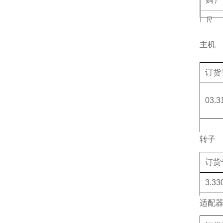
（W
主机
重
转子
订货
通用
03.3
特殊
测试
03.3
转子
质保
订货
03.3
3.33
适配
3.33
03.3