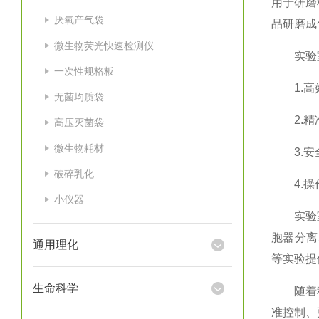
用于研磨
厌氧产气袋
品研磨成
微生物荧光快速检测仪
实验室
一次性规格板
1.高效
无菌均质袋
2.精准
高压灭菌袋
微生物耗材
3.安全
破碎乳化
4.操作
小仪器
实验室匀
胞器分离
通用理化
等实验提
生命科学
随着科技
准控制、