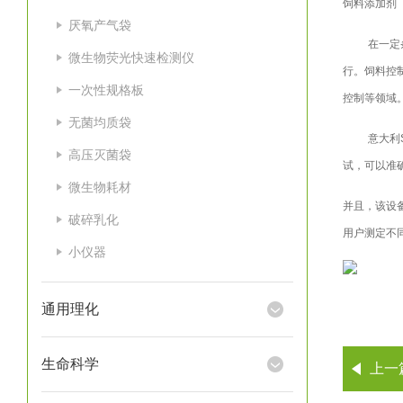
饲料添加剂
厌氧产气袋
在一定
微生物荧光快速检测仪
行。饲料控
一次性规格板
控制等领域
无菌均质袋
意大利
高压灭菌袋
试，可以准
微生物耗材
并且，该设备
破碎乳化
用户测定不
小仪器
通用理化
生命科学
上一